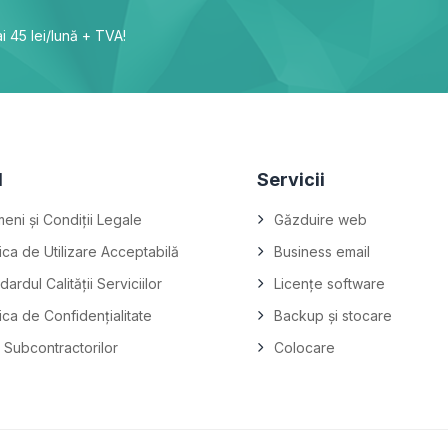
i 45 lei/lună + TVA!
l
Servicii
eni și Condiții Legale
Găzduire web
tica de Utilizare Acceptabilă
Business email
dardul Calității Serviciilor
Licențe software
tica de Confidențialitate
Backup și stocare
a Subcontractorilor
Colocare