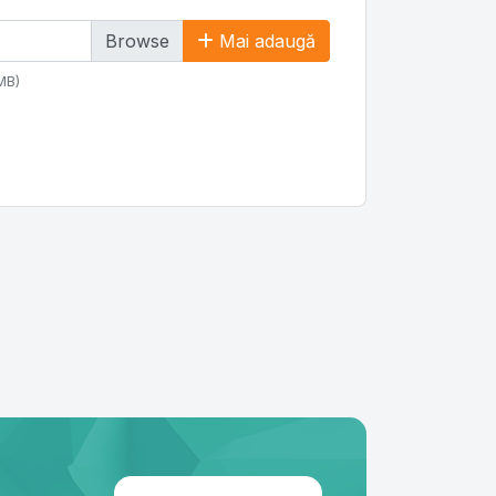
Mai adaugă
6MB)