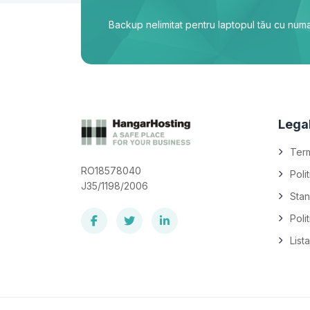
Backup nelimitat pentru laptopul tău cu numa
Lega
Term
RO18578040
Poli
J35/1198/2006
Stan
Poli
List