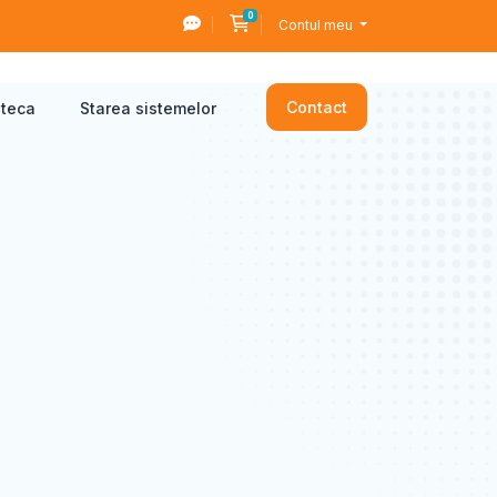
0
Coș de cumpărături
Contul meu
Contact
oteca
Starea sistemelor