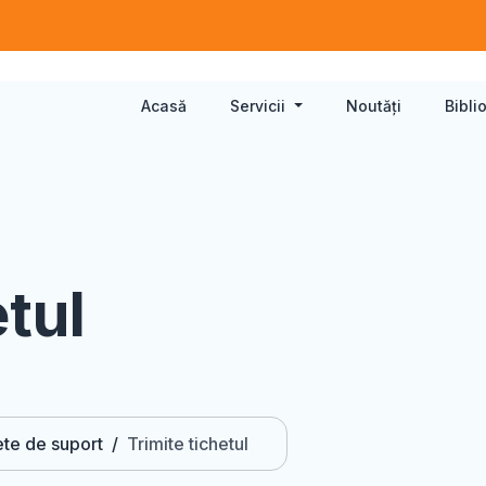
Acasă
Servicii
Noutăți
Bibli
etul
ete de suport
Trimite tichetul