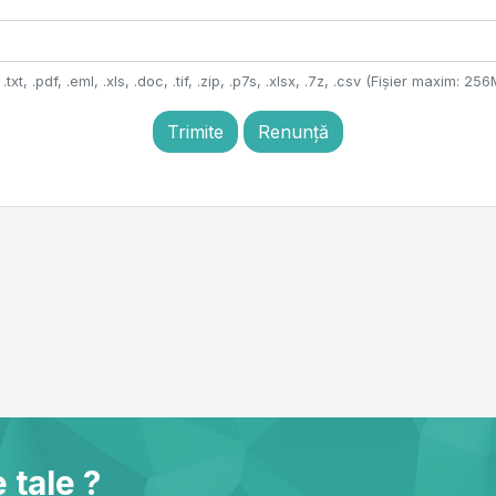
.txt, .pdf, .eml, .xls, .doc, .tif, .zip, .p7s, .xlsx, .7z, .csv (Fișier maxim: 25
Trimite
Renunță
 tale ?