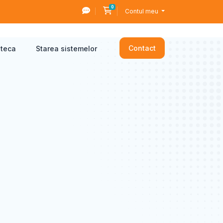
0
Coș de cumpărături
Contul meu
Contact
oteca
Starea sistemelor