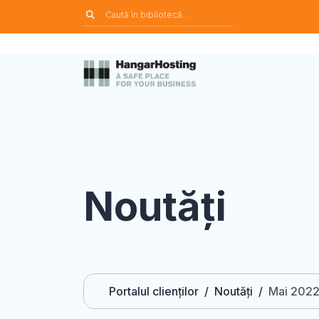
Noutăți
Portalul clienților
Noutăți
Mai 202