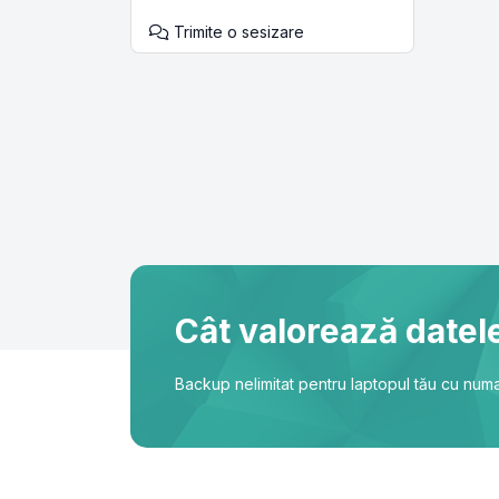
Trimite o sesizare
Cât valorează datele
Backup nelimitat pentru laptopul tău cu numa