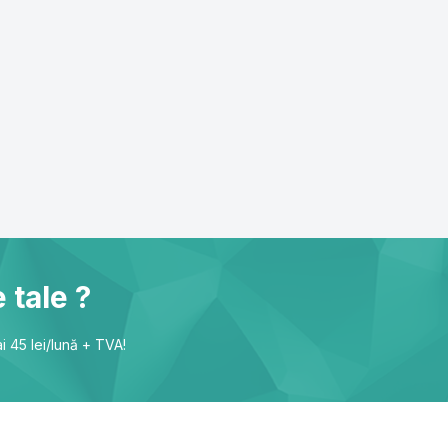
 tale ?
i 45 lei/lună + TVA!