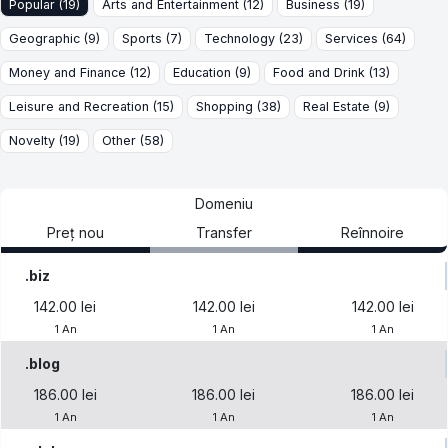
Popular (19)
Arts and Entertainment (12)
Business (19)
Geographic (9)
Sports (7)
Technology (23)
Services (64)
Money and Finance (12)
Education (9)
Food and Drink (13)
Leisure and Recreation (15)
Shopping (38)
Real Estate (9)
Novelty (19)
Other (58)
Domeniu
Preț nou
Transfer
Reînnoire
.biz
142.00 lei
142.00 lei
142.00 lei
1 An
1 An
1 An
.blog
186.00 lei
186.00 lei
186.00 lei
1 An
1 An
1 An