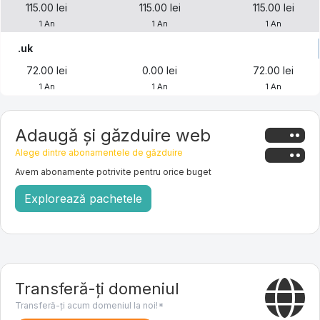
115.00 lei
115.00 lei
115.00 lei
1 An
1 An
1 An
.uk
72.00 lei
0.00 lei
72.00 lei
1 An
1 An
1 An
Adaugă și găzduire web
Alege dintre abonamentele de găzduire
Avem abonamente potrivite pentru orice buget
Explorează pachetele
Transferă-ți domeniul
Transferă-ți acum domeniul la noi!*